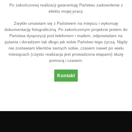
Po zakończonej realizacji gwarantuję Państwu zadowolenie z
efektu mojej pracy.
Zwykle umawiam się z Państwem na miejscu i wykonuję
dokumentację fotograficzną. Po zakończonym projekcie jestem do
Państwa dyspozycji pod telefonem i mailem, odpowiadam na
pytania i doradzam tak długo jak sobie Państwo tego życzą. Nigdy
nie zostawiam klientów samych sobie, czasem nawet po wielu
miesiącach (często realizacja jest prowadzona etapami) służę
pomocą i czasem.
Kontakt